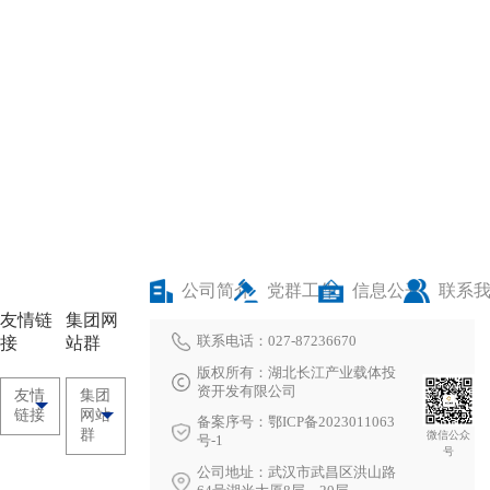
专项监督检查
公司简介
党群工作
信息公开
联系
友情链
集团网
联系电话：027-87236670
接
站群
版权所有：湖北长江产业载体投
资开发有限公司
友情
集团
链接
网站
备案序号：鄂ICP备2023011063
群
微信公众
号-1
号
公司地址：武汉市武昌区洪山路