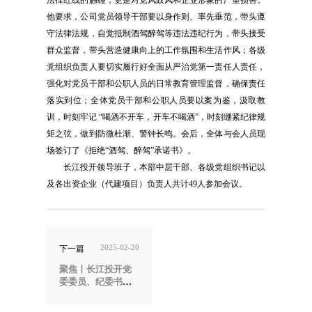
他要求，公司党员领导干部要以身作则、率先垂范，带头遵
守法律法规，自觉抵制酒驾醉驾等违法违纪行为，带头接受
群众监督，带头营造健康向上的工作氛围和生活作风；各级
党组织负责人要切实履行好全面从严治党第一责任人责任，
强化对党员干部和公职人员的日常教育管理监督，确保责任
落实到位；全体党员干部和公职人员要以案为鉴，汲取教
训，时刻牢记 “喝酒不开车，开车不喝酒”，时刻绷紧纪律规
矩之弦，做到防微杜渐、警钟长鸣。会后，全体与会人员现
场签订了《拒绝“酒驾、醉驾”承诺书》。
长江投开领导班子，本部中层干部、各级党组织书记以
及各出资企业（代建项目）负责人共计49人参加会议。
2025-02-20
下一篇
聚焦丨长江投开党
委委员、纪委书记
胡广赴下属华农里
梦想岛产业园开展