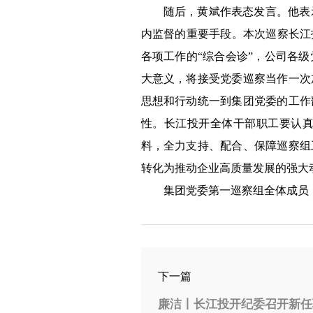
随后，黄斌作表态发言。他表
内监督的重要手段。本次巡察长江
各项工作的“综合会诊”，公司各
大意义，将接受党委巡察当作一次
思想和行动统一到集团党委的工作
性。长江投开全体干部职工要认
料，全力支持、配合、保障巡察组
转化为推动企业高质量发展的强大
集团党委第一巡察组全体成员
下一篇
廉洁丨长江投开纪委召开新任