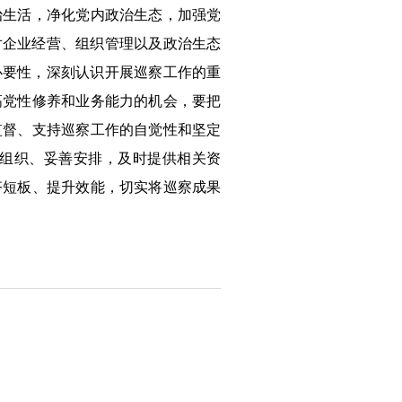
治生活，净化党内政治生态，加强党
对企业经营、组织管理以及政治生态
必要性，深刻认识开展巡察工作的重
高党性修养和业务能力的机会，要把
监督、支持巡察工作的自觉性和坚定
组织、妥善安排，及时提供相关资
齐短板、提升效能，切实将巡察成果