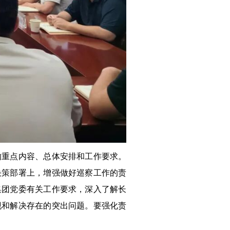
的重点内容、总体安排和工作要求。
决策部署上，增强做好巡察工作的责
集团党委有关工作要求，深入了解长
现和解决存在的突出问题。要强化责