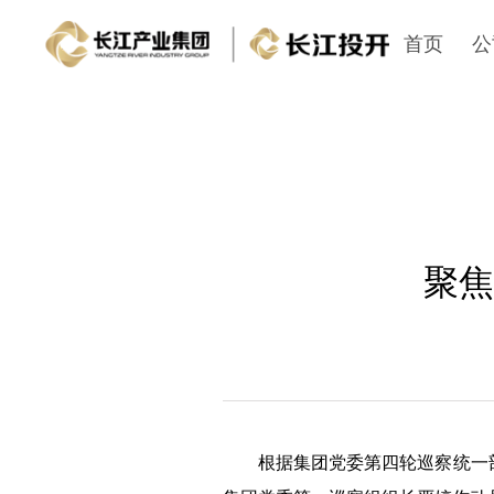
首页
公
聚焦
根据集团党委第四轮巡察统一