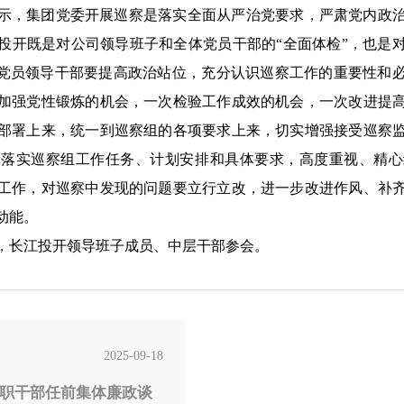
示，集团党委开展巡察是落实全面从严治党要求，严肃党内政
投开既是对公司领导班子和全体党员干部的“全面体检”，也是
级党员领导干部要提高政治站位，充分认识巡察工作的重要性和
加强党性锻炼的机会，一次检验工作成效的机会，一次改进提
部署上来，统一到巡察组的各项要求上来，切实增强接受巡察
真落实巡察组工作任务、计划安排和具体要求，高度重视、精心
工作，对巡察中发现的问题要立行立改，进一步改进作风、补
动能。
，长江投开领导班子成员、中层干部参会。
2025-09-18
职干部任前集体廉政谈