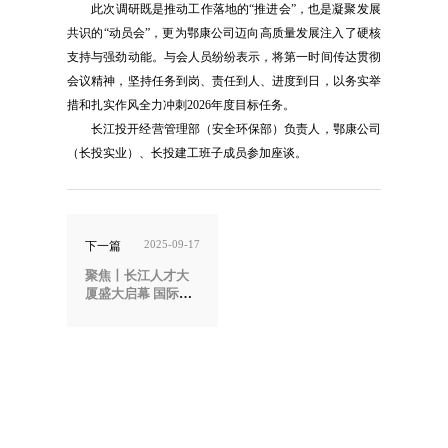
此次调研既是推动工作落地的“推进会”，也是凝聚发展
共识的“动员会”，更为鄂康公司迈向高质量发展注入了硬核
支持与强劲动能。与会人员纷纷表示，将第一时间传达贯彻
会议精神，坚持任务到岗、责任到人、进度到日，以务实举
措和扎实作风全力冲刺2026年度目标任务。
长江投开经营管理部（安全环保部）负责人，鄂康公司
（长投实业）、长投建工班子成员参加座谈。
2025-09-17
下一篇
聚焦丨长江人才大
厦盛大启幕 国际化
人才服务新地标亮
相