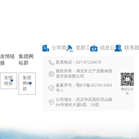
公司简介
党群工作
信息公开
联系
友情链
集团网
联系电话：027-87236670
接
站群
版权所有：湖北长江产业载体投
资开发有限公司
友情
集团
链接
网站
备案序号：鄂ICP备2023011063
群
微信公众
号-1
号
公司地址：武汉市武昌区洪山路
64号湖光大厦8层、20层