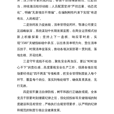
库；压力传导要到底到边，各级干部须锤炼韧性、扛起担
当，持续激活组织动能；人员配置坚持“严控总量、动态优
化”，明确“无新项目不增编”，在编制刚性约束下实现“有进
有出、人岗相适”。
二是协同发力提效能，清单管理促闭环。鄂康公司要立
足战略纵深，系统谋划中长期发展蓝图，在商业运营模式创
新上积极探索；坚持上下一盘棋、响应零时差，实
现“3580”关键指标稳中承压，以任务清单明方向、责任清单
压担子、时限清单促落实，推动各项决策部署一贯到底、落
地生根、开花结果。
三是守牢底线不松劲，聚焦安全再加压。要以“时时放
心不下”的责任感，高度重视安全生产工作，强调各项目现
场要经得起“四不两直”专项检查，把安全管理制度嵌入每个
环节、覆盖每个岗位、落实到每处细节，确保真查真改、见
行见效。
四是筑牢廉洁自律防线，树牢和践行正确政绩观。全体
党员干部要时刻绷紧纪律之弦，强化招投标等关键领域的制
度建设和流程管控，严格执行合规管理要求，以严明的纪律
和规范的制度引领企业健康发展。