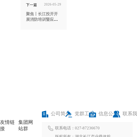
2026-05-29
下一篇
聚焦丨长江投开开
展消防培训暨应急
演练活动
公司简介
党群工作
信息公开
联系
友情链
集团网
联系电话：027-87236670
接
站群
版权所有：湖北长江产业载体投