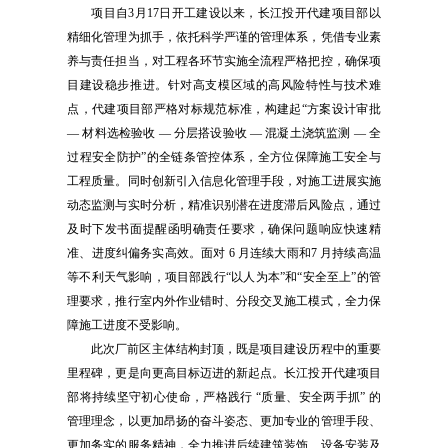
项目自3月17日开工建设以来，长江投开代建项目部以
精细化管理为抓手，依托科学严谨的管理体系，凭借专业素
养与责任担当，对工程各环节实施全流程严格把控，确保项
目建设稳步推进。针对高支模区域的高风险特性与技术难
点，代建项目部严格对标规范标准，构建起“方案设计审批
— 材料选检验收 — 分层搭设验收 — 混凝土浇筑监测 — 全
过程安全防护”的全链条管控体系，全方位保障施工安全与
工程质量。同时创新引入信息化管理手段，对施工进展实施
动态监测与实时分析，精准识别潜在进度滞后风险点，通过
及时下发书面提醒函明确责任要求，确保问题响应快速精
准、进度纠偏务实高效。面对 6 月连续大雨和7 月持续高温
等不利天气影响，项目部践行“以人为本”和“安全至上”的管
理要求，推行室内外作业错时、分段交叉施工模式，全力保
障施工进度不受影响。
此次厂前区主体结构封顶，既是项目建设历程中的重要
里程碑，更是向更高目标迈进的新起点。长江投开代建项目
部将持续坚守初心使命，严格践行 “质量、安全两手抓” 的
管理理念，以更加昂扬的奋斗姿态、更加专业的管理手段、
更加务实的服务精神，全力推进后续建筑装饰、设备安装及