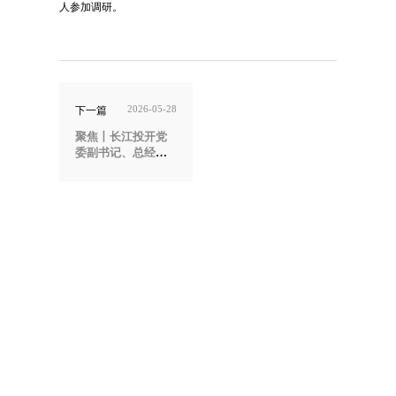
人参加调研。
2026-05-28
下一篇
聚焦丨长江投开党
委副书记、总经理
张昌文赴鄂康公司
开展2026年经营工
作调研