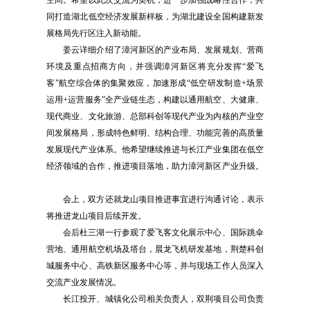
同打造湖北低空经济发展新样板，为湖北建设全国构建新发
展格局先行区注入新动能。
姜云详细介绍了漳河新区的产业布局、发展规划、营商
环境及重点招商方向，并强调漳河新区将充分发挥“爱飞
客”航空综合体的集聚效应，加速形成“低空研发制造+场景
运用+运营服务”全产业链生态，构建以通用航空、大健康、
现代商业、文化旅游、总部科创等现代产业为内核的产业空
间发展格局，形成特色鲜明、结构合理、功能完善的高质量
发展现代产业体系。他希望继续推进与长江产业集团在低空
经济领域的合作，推进项目落地，助力漳河新区产业升级。
会上，双方还就龙山项目推进事宜进行沟通讨论，表示
将推进龙山项目后续开发。
会后杜三湖一行参观了爱飞客文化展示中心、国际跳伞
营地、通用航空机场及塔台，晨龙飞机研发基地，荆楚科创
城服务中心、高铁新区服务中心等，并与现场工作人员深入
交流产业发展情况。
长江投开、城镇化公司相关负责人，双荆项目公司负责