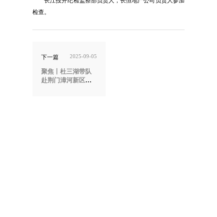
长江投开纪检监察部负责人，长恒地产公司负责人参加
检查。
2025-09-05
下一篇
聚焦丨杜三湖带队
赴荆门漳河新区管
委会交流座谈